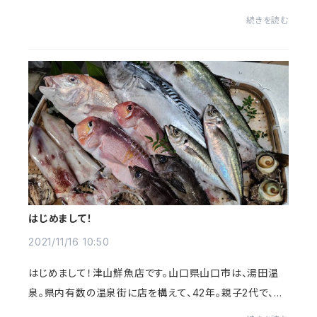
の笑顔と、元気な笑い声と。また明日からがんばるエネル
続きを読む
ギーに。そんな楽しい嬉しい食卓に、華を添...
はじめまして！
2021/11/16 10:50
はじめまして！津山鮮魚店です。山口県山口市は、湯田温
泉。県内有数の温泉街に店を構えて、42年。親子2代で、元
気に頑張っております！毎朝市場に出向き、取り揃えている