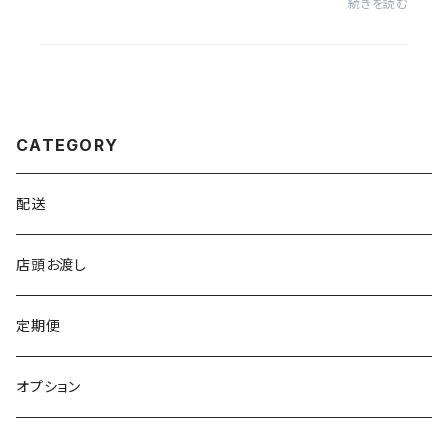
続きを読む
お魚さん。萩・日本海と、瀬戸内海のお魚...
CATEGORY
配送
店頭お渡し
定期便
オプション